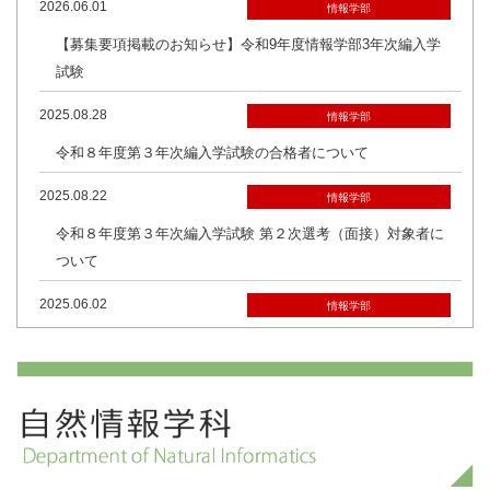
2026.06.01
XCSP3 Competition 2026（FLoC 2026併催）よりXCSP3
情報学部
Competition 2026 Main CSP部門 優勝（Joint Winner）を受
【募集要項掲載のお知らせ】令和9年度情報学部3年次編入学
賞しました。
試験
2026.07.23
総合
2025.08.28
情報学部
2026年度 情報学プロフィールを発行しました
令和８年度第３年次編入学試験の合格者について
2026.07.18
メディア
2025.08.22
情報学部
朝日新聞の「読書」欄で久木田水生著『麦とTwitter』が紹介
令和８年度第３年次編入学試験 第２次選考（面接）対象者に
されました。(社会情報学専攻 久木田水生 准教授)
ついて
2026.07.15
受賞情報
2025.06.02
情報学部
第15回IEAヒートポンプ会議よりピーター・リッター・フォ
【募集要項掲載のお知らせ】令和8年度情報学部3年次編入学
ン・リッティンガー国際ヒートポンプ賞を受賞しました。(複
試験
雑系科学専攻 渡邉 澂雄 客員教授)
2024.08.29
情報学部
2026.07.06
メディア
令和７年度第３年次編入学試験の合格者について
『IDEAS FOR GOOD』にAIによるプロファイリングの問題