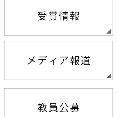
2026.06.24
メディア
2021.08.31
情報学部
朝日新聞に「不確かな状況への耐えがたさ、言葉にできれば
令和４年度第３年次編入学試験の合格者について
不安軽減の手がかりに」ついての記事が掲載されました。
2021.08.19
情報学部
2026.06.18
メディア
令和４年度第３年次編入学試験 第２次選考（面接）対象者に
高校出前授業「名大ライブShowcase」が中日新聞で紹介さ
ついて
れました
2021.08.10
総合
2026.06.17
メディア
学部研究生・大学院研究生への出願について（2021年度秋学
日経サイエンスと日本経済新聞に、安定と崩壊を支配する量
期追加募集）
子力学についての解説記事が掲載されました
2021.06.03
情報学部
2026.06.12
イベント
【募集要項掲載のお知らせ】令和4年度情報学部3年次編入学
第44回日本生理心理学会・日本感情心理学会第34回 合同大
試験
会を開催しました。
2020.09.17
総合
学部研究生・大学院研究生への出願について（2020年度秋学