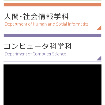
2024.08.23
情報学部
についてのインタビュー記事が掲載されました。(社会情報学
専攻 久木田水生 准教授)
令和７年度第３年次編入学試験 第２次選考（面接）対象者に
ついて
2026.07.03
受賞情報
2024.06.03
情報学部
第18回データ工学と情報マネジメントに関するフォーラム
（DEIM 2026）より最優秀論文賞を受賞しました。
【募集要項掲載のお知らせ】令和7年度情報学部3年次編入学
試験
2026.07.01
総合
2023.08.31
情報学部
【プレスリリース】駐車場の満空状況をリアルタイムで”見え
る化”！ ～LiDARを使った駐車状況検知システムを社会実装
令和６年度第３年次編入学試験の合格者について
～
2023.08.25
情報学部
2026.07.01
受賞情報
令和６年度第３年次編入学試験 第２次選考（面接）対象者に
日本哲学会より2025年度日本哲学会『哲学の門』優秀論文賞
ついて
を受賞しました。
2023.06.01
情報学部
2026.06.30
メディア
【募集要項掲載のお知らせ】令和6年度情報学部3年次編入学
「神の手ゴール」もう生まれない AI時代のW杯は超精密判
試験