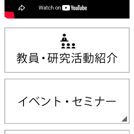
定、サッカーワールドカップ2026
2022.08.31
情報学部
2026.06.29
大学院
令和５年度第３年次編入学試験の合格者について
【プレスリリース】その能力は「生まれつき」か「育ち」
2022.08.19
情報学部
か ”心の発達観”に異文化で共有される二次元構造を確認
令和５年度第３年次編入学試験 第２次選考（面接）対象者に
2026.06.26
メディア
ついて
熊本県民テレビで、ネット上で根拠のない憶測が広がる問題
2022.08.10
総合
についてのコメントが放送されました。(社会情報学専攻 久
木田水生 准教授)
学部研究生・大学院研究生への出願について（2022年度秋学
期追加募集）
2026.06.26
メディア
2022.06.01
情報学部
日経クロステックの記事にコメントが掲載されました(社会情
報学専攻 久木田水生 准教授)
【募集要項掲載のお知らせ】令和5年度情報学部3年次編入学
試験
2026.06.26
受賞情報
2021.11.02
総合
情報処理学会ユビキタスコンピューティングシステム研究会
（UBI研究会）より学生奨励賞を受賞しました。
情報学研究科長・情報学部長からのメッセージ