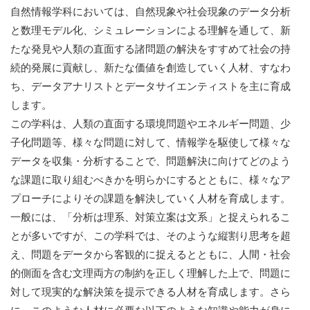
自然情報学科においては、自然現象や社会現象のデータ分析
と数理モデル化、シミュレーションによる理解を通して、新
たな発見や人類の直面する諸問題の解決をすすめて社会の持
続的発展に貢献し、新たな価値を創造していく人材、すなわ
ち、データアナリストとデータサイエンティストを主に育成
します。
この学科は、人類の直面する環境問題やエネルギー問題、少
子化問題等、様々な問題に対して、情報学を駆使して様々な
データを収集・分析することで、問題解決に向けてどのよう
な課題に取り組むべきかを明らかにするとともに、様々なア
プローチによりその課題を解決していく人材を育成します。
一般には、「分析は理系、対策立案は文系」と捉えられるこ
とが多いですが、この学科では、そのような縦割り思考を超
え、問題をデータから客観的に捉えるとともに、人間・社会
的側面を含む文理両方の制約を正しく理解した上で、問題に
対して現実的な解決策を提示できる人材を育成します。さら