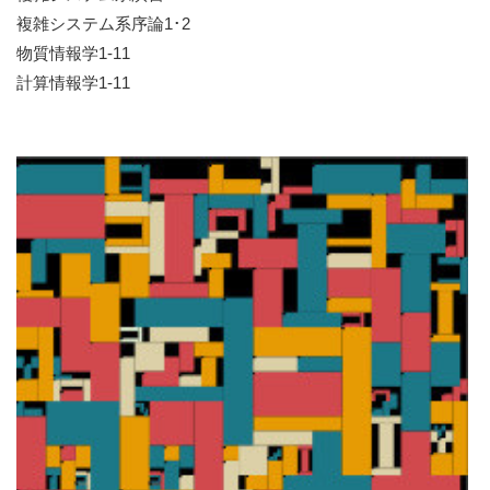
複雑システム系序論1･2
物質情報学1-11
計算情報学1-11