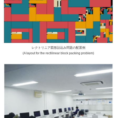
レクトリニア図形詰込み問題の配置例
(A layout for the rectilinear block packing problem)