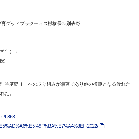
教育グッドプラクティス機構長特別表彰
学年）：
授)
理学基礎Ⅱ」への取り組みが顕著であり他の模範となる優れた
れた。
es/0863-
5%AD%A6%E5%9F%BA%E7%A4%8EII-2022/