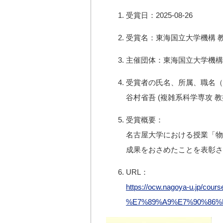
受賞日：2025-08-26
受賞名：東海国立大学機構 
主催団体：東海国立大学機構
受賞者の氏名、所属、職名（
谷村省吾 (複雑系科学専攻 教
受賞概要：
名古屋大学における授業「物
成果をおさめたことを表彰さ
URL：
https://ocw.nagoya-u.jp/cours
%E7%89%A9%E7%90%86%E