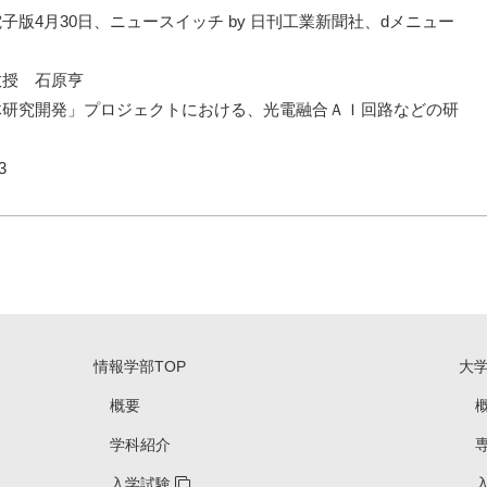
子版4月30日、ニュースイッチ by 日刊工業新聞社、dメニュー
教授 石原亨
体研究開発」プロジェクトにおける、光電融合ＡＩ回路などの研
3
情報学部TOP
大
概要
学科紹介
入学試験